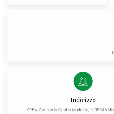
f
Indirizzo
SP54, Contrada Cubba Marletta, 11, 95045 Mi