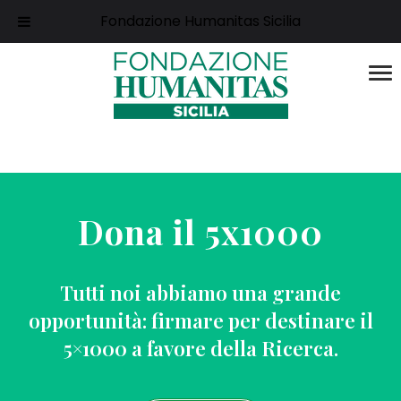
Fondazione Humanitas Sicilia
Dona il 5x1000
Tutti noi abbiamo una grande
opportunità: firmare per destinare il
5×1000 a favore della Ricerca.